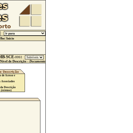
lho
|
Início
MB
SCE
-
-
0061
Nível de Descrição -
Documento
s de Acesso e
s Associados
 da Descrição
 (extenso)