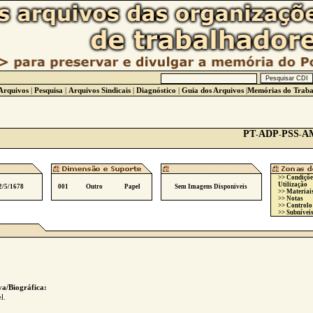
Arquivos
|
Pesquisa
|
Arquivos Sindicais
|
Diagnóstico
|
Guia dos Arquivos
|
Memórias do Traba
PT
ADP
PSS
A
-
-
-
>> Condiçõe
Utilização
2/5/1678
001
Outro
Papel
Sem Imagens Disponiveis
>> Materiai
>> Notas
>> Controlo
>> Subníveis
va/Biográfica:
l.