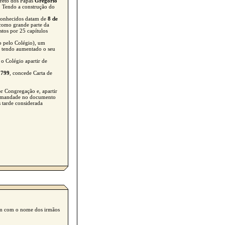
creto dos Papas
Gregório
. Tendo a construção do
 conhecidos datam de
8 de
m como grande parte da
stos por 25 capítulos
o pelo Colégio), um
, tendo aumentado o seu
o Colégio apartir de
1799
, concede Carta de
r Congregação e, apartir
 Irmandade no documento
 tarde considerada
agem com o nome dos irmãos