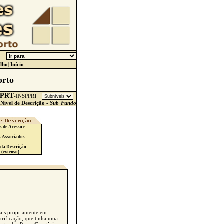
lho
|
Início
orto
JPRT
-
INSPPRT
Nível de Descrição -
Sub-Fundo
s de Acesso e
s Associados
 da Descrição
 (extenso)
mais propriamente em
urificação, que tinha uma