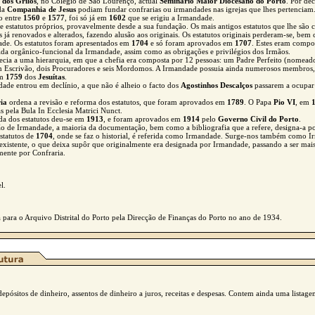
 dos Grilos
, no Colégio de São Lourenço, actual
Seminário Maior Diocesano do Porto
. Por de
 da
Companhia de Jesus
podiam fundar confrarias ou irmandades nas igrejas que lhes pertenciam
o entre
1560
e
1577
, foi só já em
1602
que se erigiu a Irmandade.
 estatutos próprios, provavelmente desde a sua fundação. Os mais antigos estatutos que lhe são
es já renovados e alterados, fazendo alusão aos originais. Os estatutos originais perderam-se, be
de. Os estatutos foram apresentados em
1704
e só foram aprovados em
1707
. Estes eram compo
ida orgânico-funcional da Irmandade, assim como as obrigações e privilégios dos Irmãos.
decia a uma hierarquia, em que a chefia era composta por 12 pessoas: um Padre Perfeito (nomead
 Escrivão, dois Procuradores e seis Mordomos. A Irmandade possuia ainda numerosos membros
em
1759
dos
Jesuítas
.
ade entrou em declínio, a que não é alheio o facto dos
Agostinhos Descalços
passarem a ocupar 
ia
ordena a revisão e reforma dos estatutos, que foram aprovados em
1789
. O Papa
Pio VI
, em
s pela Bula In Ecclesia Matrici Nunct.
da dos estatutos deu-se em
1913
, e foram aprovados em
1914
pelo
Governo Civil do Porto
.
ão de Irmandade, a maioria da documentação, bem como a bibliografia que a refere, designa-a po
estatutos de
1704
, onde se faz o historial, é referida como Irmandade. Surge-nos também como
existente, o que deixa supôr que originalmente era designada por Irmandade, passando a ser mais
mente por Confraria.
l.
para o Arquivo Distrital do Porto pela Direcção de Finanças do Porto no ano de 1934.
epósitos de dinheiro, assentos de dinheiro a juros, receitas e despesas. Contem ainda uma list
.