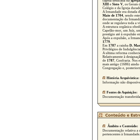
capela dedicada na
Igreja
XIII
e
Sisto V
, os Gerais
Colégio e da Igreja durad
A Irmandade era dotada de
Maio de 1704
, sendo est
documentação da Irmanda
onde se regulava toda a v
A estrutura orgânica obe
Capelão-mor, um Juíz, um
prestígio até à expulsão 
Após a expulsão, a Irmand
1779
.
Em
1787
a rainha
D. Mar
Privilégios de Indulgência
A ultima reforma conheci
Relativamente à designaç
de
1787
, Confraria. Nos 
mais antigo (1686) ainda 
Congregação e, posterior
História Arquívistica:
Informação não disponíve
Fontes de Aquisição:
Documentação transferida 
Âmbito e Conteúdo:
Documentação relativa a d
pertencentes à Irmandade