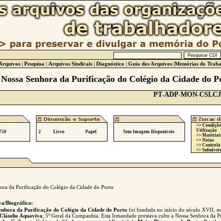
Arquivos
|
Pesquisa
|
Arquivos Sindicais
|
Diagnóstico
|
Guia dos Arquivos
|
Memórias do Traba
Nossa Senhora da Purificação do Colégio da Cidade do P
PT
ADP
MON
CSLC
-
-
-
>> Condiçõe
Utilização
750
2
Livro
Papel
Sem Imagens Disponiveis
>> Materiai
>> Notas
>> Controlo
>> Subníveis
ra da Purificação do Colégio da Cidade do Porto
va/Biográfica:
nhora da Purificação do Colégio da Cidade do Porto
foi fundada no início do século XVII, 
Cláudio Aquaviva
, 5º Geral da Companhia. Esta Irmandade prestava culto a Nossa Senhora da P