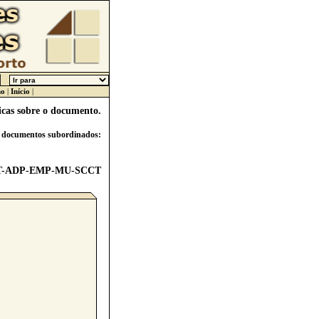
ho
|
Início
|
icas sobre o documento.
s documentos subordinados:
T
-
ADP
-
EMP
-
MU
-
SCCT