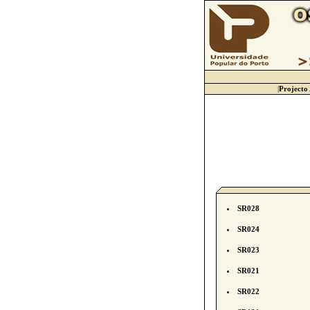
|
Projecto
SR028
SR024
SR023
SR021
SR022