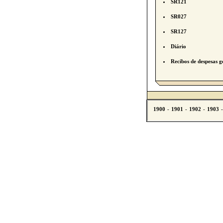
SR121
SR027
SR127
Diário
Recibos de despesas g