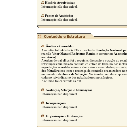
História Arquívistica:
Informação não disponível.
Fontes de Aquisição:
Informação não disponível.
Âmbito e Conteúdo:
A reunião foi iniciada às 21h no salão da
Fundação Nacional par
reunião
Vítor Manuel Rodrigues Ranita
e secretariou
Agostinho
secretário
).
A ordem de trabalhos foi a seguinte: discussão e votação do rela
retribuições mínimas do contrato colectivo de trabalho dos metal
negociações ocorridas entre os sindicatos e as entidades patron
dos Metalúrgicos
, com a presença da comissão organizadora nom
um membro da
Junta de Salvação Nacional
e com dois represe
caderno reivindicativo dos trabalhadores metalúrgicos.
A reunião foi encerrada às 24h.
Avaliação, Selecção e Eliminação:
Informação não disponível.
Incorporações:
Informação não disponível.
Organização e Ordenação:
Informação não disponível.