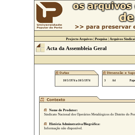
Projecto Arquivos
|
Pesquisa
|
Arquivos Sindicai
Acta da Assembleia Geral
10/5/1974 a 10/5/1974
3
A4
Pape
Nome do Produtor:
Sindicato Nacional dos Operários Metalúrgicos do Distrito do Po
História Adminstrativa/Biográfica:
Informação não disponível.