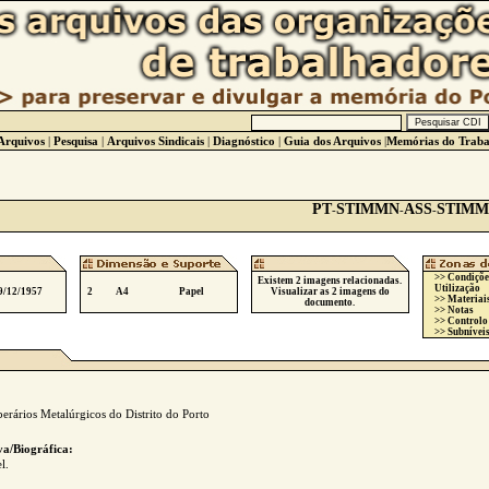
Arquivos
|
Pesquisa
|
Arquivos Sindicais
|
Diagnóstico
|
Guia dos Arquivos
|
Memórias do Traba
PT
STIMMN
ASS
STIMM
-
-
-
>> Condiçõe
Existem 2 imagens relacionadas.
Utilização
9/12/1957
2
A4
Papel
Visualizar as 2 imagens do
>> Materiai
documento.
>> Notas
>> Controlo
>> Subníveis
erários Metalúrgicos do Distrito do Porto
va/Biográfica:
l.