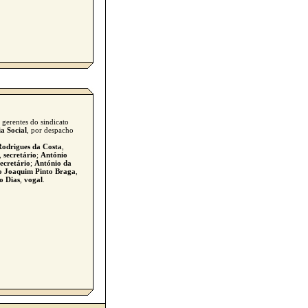
 gerentes do sindicato
a Social
, por despacho
odrigues da Costa
,
,
secretário
;
António
secretário
;
António da
o Joaquim Pinto Braga
,
o Dias
,
vogal
.