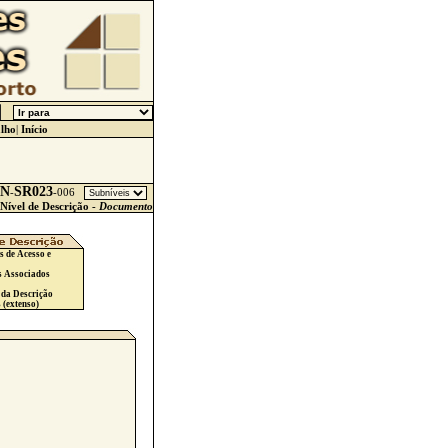
lho
|
Início
N
SR023
-
-
006
Nível de Descrição -
Documento
s de Acesso e
s Associados
 da Descrição
 (extenso)