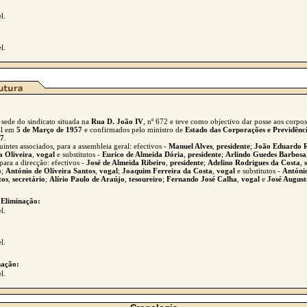
l.
l.
 sede do sindicato situada na
Rua D. João IV
, nº 672 e teve como objectivo dar posse aos corpos
al em
5 de Março de 1957
e confirmados pelo ministro de
Estado das Corporações e Previdênci
57
.
ntes associados, para a assembleia geral: efectivos -
Manuel Alves
,
presidente
;
João Eduardo R
 Oliveira
,
vogal
e substitutos -
Eurico de Almeida Dória
,
presidente
;
Arlindo Guedes Barbosa
para a direcção: efectivos -
José de Almeida Ribeiro
,
presidente
;
Adelino Rodrigues da Costa
,
o
;
António de Oliveira Santos
,
vogal
;
Joaquim Ferreira da Costa
,
vogal
e substitutos -
Antóni
tos
,
secretário
;
Alírio Paulo de Araújo
,
tesoureiro
;
Fernando José Calha
,
vogal
e
José August
 Eliminação:
l.
l.
ação:
l.