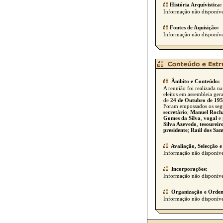
História Arquívistica:
Informação não disponíve
Fontes de Aquisição:
Informação não disponíve
Âmbito e Conteúdo:
A reunião foi realizada na
eleitos em assembleia ger
de
24 de Outubro de 19
Foram empossados os segui
secretário
;
Manuel Rocha
Gomes da Silva
,
vogal
e 
Silva Azevedo
,
tesoureir
presidente
;
Raúl dos San
Avaliação, Selecção e
Informação não disponíve
Incorporações:
Informação não disponíve
Organização e Orden
Informação não disponíve