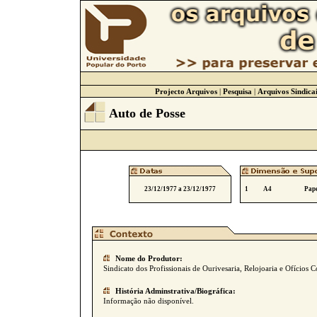
Projecto Arquivos
|
Pesquisa
|
Arquivos Sindicai
Auto de Posse
23/12/1977 a 23/12/1977
1
A4
Pape
Nome do Produtor:
Sindicato dos Profissionais de Ourivesaria, Relojoaria e Ofícios C
História Adminstrativa/Biográfica:
Informação não disponível.