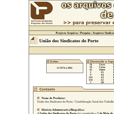
Projecto Arquivos
|
Pesquisa
|
Arquivos Sindicai
União dos Sindicatos do Porto
16
Livro
10
Caixa
11/1974 a 2001
42
Outro
1
A5
9
A4
141
A3
134
A2
3
A0
Nome do Produtor:
União dos Sindicatos do Porto / Confederação Geral dos Trabalha
História Adminstrativa/Biográfica:
A
União dos Sindicatos do Porto
foi constituída a
2 de Maio de