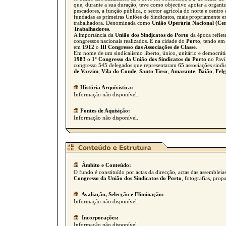
que, durante a sua duração, teve como objectivo apoiar a organiz
pescadores, a função pública, o sector agrícola do norte e centro 
fundadas as primeiras Uniões de Sindicatos, mais propriamente 
trabalhadora. Denominada como
União Operária Nacional (Cent
Trabalhadores
.
A importância da
União dos Sindicatos do Porto
da época reflete
congressos nacionais realizados. É na cidade do
Porto
, tendo em 
em
1912
o
III Congresso das Associações de Classe
.
Em nome de um sindicalismo liberto, único, unitário e democrát
1983
o
1º Congresso da União dos Sindicatos do Porto
no Pavil
congresso 545 delegados que representaram 65 associações sindi
de Varzim
,
Vila do Conde
,
Santo Tirso
,
Amarante
,
Baião
,
Felg
História Arquívistica:
Informação não disponível.
Fontes de Aquisição:
Informação não disponível.
Âmbito e Conteúdo:
O fundo é constituído por actas da direcção, actas das assembleias
Congresso da União dos Sindicatos do Porto
, fotografias, prop
Avaliação, Selecção e Eliminação:
Informação não disponível.
Incorporações:
Informação não disponível.