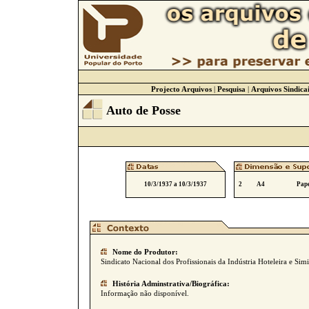
Projecto Arquivos
|
Pesquisa
|
Arquivos Sindicai
Auto de Posse
10/3/1937 a 10/3/1937
2
A4
Pape
Nome do Produtor:
Sindicato Nacional dos Profissionais da Indústria Hoteleira e Simi
História Adminstrativa/Biográfica:
Informação não disponível.