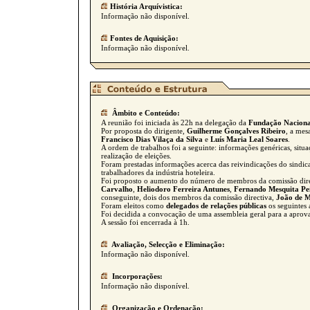
História Arquívistica:
Informação não disponível.
Fontes de Aquisição:
Informação não disponível.
Âmbito e Conteúdo:
A reunião foi iniciada às 22h na delegação da
Fundação Nacional
Por proposta do dirigente,
Guilherme Gonçalves Ribeiro
, a mes
Francisco Dias Vilaça da Silva
e
Luís Maria Leal Soares
.
A ordem de trabalhos foi a seguinte: informações genéricas, situa
realização de eleições.
Foram prestadas informações acerca das reivindicações do sindi
trabalhadores da indústria hoteleira.
Foi proposto o aumento do número de membros da comissão directi
Carvalho
,
Heliodoro Ferreira Antunes
,
Fernando Mesquita Pe
conseguinte, dois dos membros da comissão directiva,
João de 
Foram eleitos como
delegados de relações públicas
os seguintes 
Foi decidida a convocação de uma assembleia geral para a aprova
A sessão foi encerrada à 1h.
Avaliação, Selecção e Eliminação:
Informação não disponível.
Incorporações:
Informação não disponível.
Organização e Ordenação: