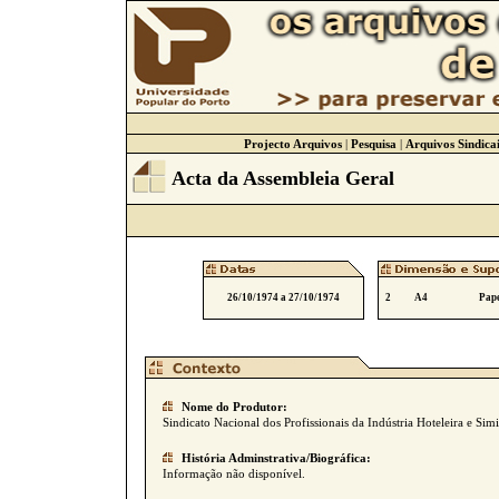
Projecto Arquivos
|
Pesquisa
|
Arquivos Sindicai
Acta da Assembleia Geral
26/10/1974 a 27/10/1974
2
A4
Pape
Nome do Produtor:
Sindicato Nacional dos Profissionais da Indústria Hoteleira e Simi
História Adminstrativa/Biográfica:
Informação não disponível.