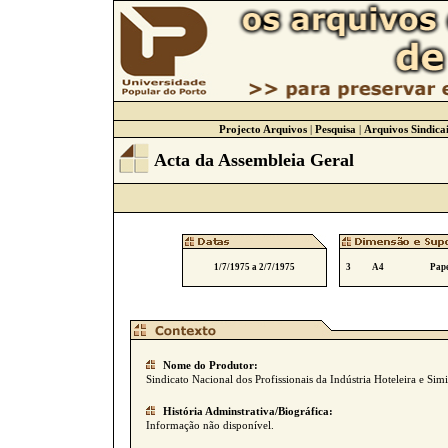
Projecto Arquivos
|
Pesquisa
|
Arquivos Sindicai
Acta da Assembleia Geral
1/7/1975 a 2/7/1975
3
A4
Pape
Nome do Produtor:
Sindicato Nacional dos Profissionais da Indústria Hoteleira e Simi
História Adminstrativa/Biográfica:
Informação não disponível.