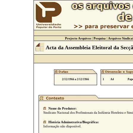
Projecto Arquivos
|
Pesquisa
|
Arquivos Sindicai
Acta da Assembleia Eleitoral da Secç
2/12/1966 a 2/12/1966
1
A4
Pape
Nome do Produtor:
Sindicato Nacional dos Profissionais da Indústria Hoteleira e Simi
História Adminstrativa/Biográfica:
Informação não disponível.