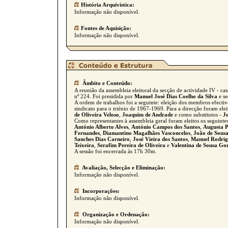
História Arquívistica:
Informação não disponível.
Fontes de Aquisição:
Informação não disponível.
Âmbito e Conteúdo:
A reunião da assembleia eleitoral da secção de actividade IV - cas
nº 224. Foi presidida por
Manuel José Dias Coelho da Silva
e se
A ordem de trabalhos foi a seguinte: eleição dos membros efectivo
sindicato para o triénio de 1967-1969. Para a direcção foram ele
de Oliveira Veloso
,
Joaquim de Andrade
e como substitutos -
J
Como representantes à assembleia geral foram eleitos os seguinte
António Alberto Alves
,
António Campos dos Santos
,
Augusta P
Fernandes
,
Diamantino Magalhães Vasconcelos
,
João de Sous
Sanches Dias Carneiro
,
José Vieira dos Santos
,
Manuel Rodrig
Teixeira
,
Serafim Pereira de Oliveira
e
Valentina de Sousa Go
A sessão foi encerrada às 17h 30m.
Avaliação, Selecção e Eliminação:
Informação não disponível.
Incorporações:
Informação não disponível.
Organização e Ordenação:
Informação não disponível.