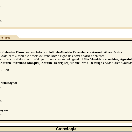
l.
l.
or
Celestino Pinto
, secretariado por
Júlio de Almeida Fazendeiro
e
António Alves Ranita
.
1h 35m com a seguinte ordem de trabalhos: eleição dos novos corpos gerentes.
ca lista candidata constituída por: para a assembleia geral -
Júlio Almeida Fazendeiro
,
Agostin
-
António Martinho Marques
,
António Rodrigues
,
Manuel Brás
,
Domingos Elias Costa Gaiola
 12h 20m.
 Eliminação:
l.
l.
ação:
l.
Cronologia