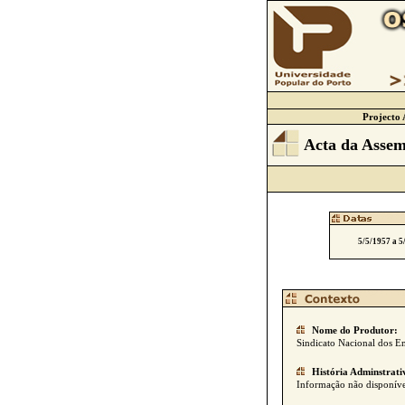
Projecto 
Acta da Assem
5/5/1957 a 5
Nome do Produtor:
Sindicato Nacional dos Em
História Adminstrati
Informação não disponíve