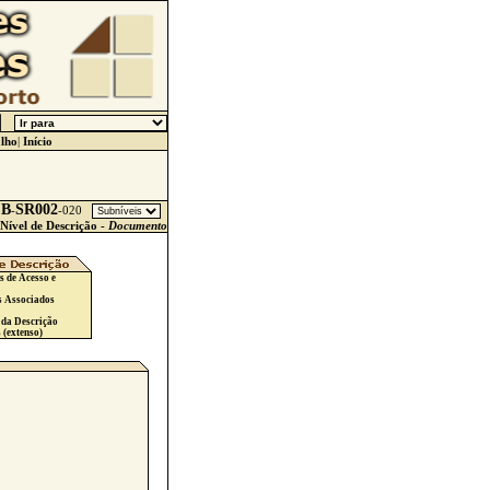
lho
|
Início
CB
SR002
-
-
020
Nível de Descrição -
Documento
s de Acesso e
s Associados
 da Descrição
 (extenso)