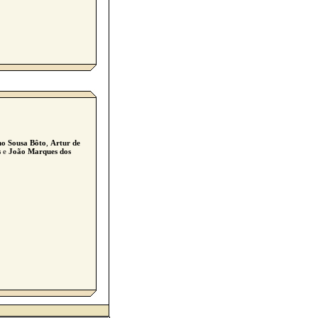
ho Sousa Bôto
,
Artur de
s
e
João Marques dos