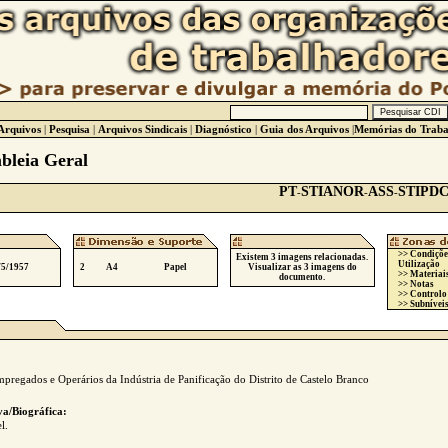
Arquivos
|
Pesquisa
|
Arquivos Sindicais
|
Diagnóstico
|
Guia dos Arquivos
|
Memórias do Traba
bleia Geral
PT
STIANOR
ASS
STIPD
-
-
-
>> Condiçõe
Existem 3 imagens relacionadas.
Utilização
/5/1957
2
A4
Papel
Visualizar as 3 imagens do
>> Materiai
documento.
>> Notas
>> Controlo
>> Subníveis
pregados e Operários da Indústria de Panificação do Distrito de Castelo Branco
va/Biográfica:
l.