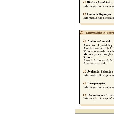
História Arquívistica:
Informação não disponíve
Fontes de Aquisição:
Informação não disponíve
Âmbito e Conteúdo:
A reunião foi presidida p
A sessão teve início às 1
Só foi apresentada uma úni
Matos
e para a direcção 
Santos
.
A sessão foi encerrada às
A acta está assinada.
Avaliação, Selecção e
Informação não disponíve
Incorporações:
Informação não disponíve
Organização e Orden
Informação não disponíve