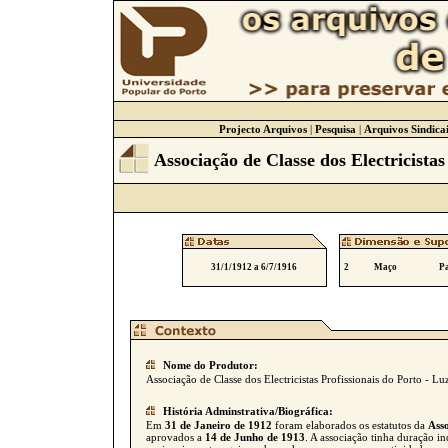
Projecto Arquivos
|
Pesquisa
|
Arquivos Sindicai
Associação de Classe dos Electricistas
31/1/1912 a 6/7/1916
2
Maço
Pa
Nome do Produtor:
Associação de Classe dos Electricistas Profissionais do Porto - Lu
História Adminstrativa/Biográfica:
Em
31 de Janeiro de 1912
foram elaborados os estatutos da
Asso
aprovados a
14 de Junho de 1913
. A associação tinha duração i