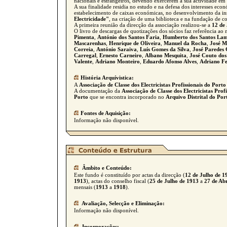
nacionais e estrangeiros, devendo exercerem a sua actividade em q
A sua finalidade residia no estudo e na defesa dos interesses ec
estabelecimento de caixas económicas, no desenvolvimento da ins
Electricidade"
, na criação de uma biblioteca e na fundação de 
A primeira reunião da direcção da associação realizou-se a
12 de
O livro de descargas de quotizações dos sócios faz referência 
Pimenta
,
António dos Santos Faria
,
Humberto dos Santos La
Mascarenhas
,
Henrique de Oliveira
,
Manuel da Rocha
,
José M
Correia
,
António Saraiva
,
Luís Gomes da Silva
,
José Paredes
Carregal
,
Ernesto Carneiro
,
Albano Mesquita
,
José Couto dos
Valente
,
Adriano Monteiro
,
Eduardo Afonso Alves
,
Adriano Fe
História Arquívistica:
A
Associação de Classe dos Electricistas Profissionais do Porto
A documentação da
Associação de Classe dos Electricistas Prof
Porto
que se encontra incorporado no
Arquivo Distrital do Por
Fontes de Aquisição:
Informação não disponível.
Âmbito e Conteúdo:
Este fundo é constituído por actas da direcção (
12 de Julho de 1
1913
), actas do conselho fiscal (
25 de Julho de 1913
a
27 de Abr
mensais (
1913
a
1918
).
Avaliação, Selecção e Eliminação:
Informação não disponível.
Incorporações: