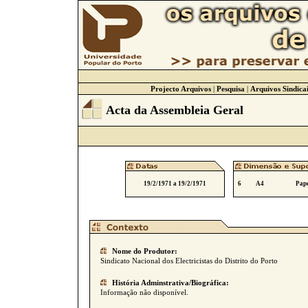
Projecto Arquivos
|
Pesquisa
|
Arquivos Sindicai
Acta da Assembleia Geral
19/2/1971 a 19/2/1971
6
A4
Pape
Nome do Produtor:
Sindicato Nacional dos Electricistas do Distrito do Porto
História Adminstrativa/Biográfica:
Informação não disponível.