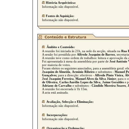
História Arquívistica:
Informação não disponível.
Fontes de Aquisição:
Informação não disponível.
Âmbito e Conteúdo:
A reunião foi iniciada às 21h, na sede da secção, situada na
Rua 
A sessão foi presidida por
Alfredo Joaquim de Barros
, secretar
A reunião teve como ordem de trabalhos: leitura e aprovação da a
Foi apresentada à mesa da assembleia por parte de
José António 
por maioria de votos.
Foram eleitos os seguintes associados, para a assembleia geral: ef
Joaquim de Almeida
,
Armínio Ribeiro
e substitutos -
Manuel Pe
Gonçalves
; para a direcção: efectivos -
Alfredo Pinto Vieira
,
Ál
José Joaquim Ferreira
,
Manuel Alves da Silva Júnior
; para o 
de Oliveira
,
Carlos Aurélio Lopes da Silva
,
Jaime Geraldes
e p
Adriano de Carvalho
e substitutos -
Cândido Moreira Soares
,
A reunião foi encerrada à 1h 15m.
A acta está assinada.
Avaliação, Selecção e Eliminação:
Informação não disponível.
Incorporações:
Informação não disponível.
Organização e Ordenação: