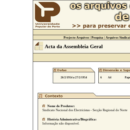
Projecto Arquivos
|
Pesquisa
|
Arquivos Sindicai
Acta da Assembleia Geral
26/2/1954 a 27/2/1954
6
A4
Pape
Nome do Produtor:
Sindicato Nacional dos Electricistas - Secção Regional do Norte
História Adminstrativa/Biográfica:
Informação não disponível.