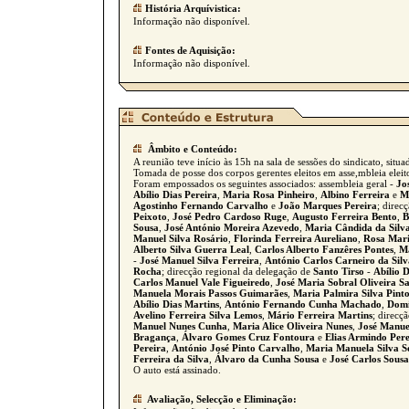
História Arquívistica:
Informação não disponível.
Fontes de Aquisição:
Informação não disponível.
Âmbito e Conteúdo:
A reunião teve início às 15h na sala de sessões do sindicato, situ
Tomada de posse dos corpos gerentes eleitos em asse,mbleia eleit
Foram empossados os seguintes associados: assembleia geral -
Jo
Abílio Dias Pereira
,
Maria Rosa Pinheiro
,
Albino Ferreira
e
M
Agostinho Fernando Carvalho
e
João Marques Pereira
; direc
Peixoto
,
José Pedro Cardoso Ruge
,
Augusto Ferreira Bento
,
B
Sousa
,
José António Moreira Azevedo
,
Maria Cândida da Silv
Manuel Silva Rosário
,
Florinda Ferreira Aureliano
,
Rosa Mari
Alberto Silva Guerra Leal
,
Carlos Alberto Fanzêres Pontes
,
Ma
-
José Manuel Silva Ferreira
,
António Carlos Carneiro da Silv
Rocha
; direcção regional da delegação de
Santo Tirso
-
Abílio D
Carlos Manuel Vale Figueiredo
,
José Maria Sobral Oliveira S
Manuela Morais Passos Guimarães
,
Maria Palmira Silva Pint
Abílio Dias Martins
,
António Fernando Cunha Machado
,
Domi
Avelino Ferreira Silva Lemos
,
Mário Ferreira Martins
; direcç
Manuel Nunes Cunha
,
Maria Alice Oliveira Nunes
,
José Manue
Bragança
,
Álvaro Gomes Cruz Fontoura
e
Elias Armindo Pere
Pereira
,
António José Pinto Carvalho
,
Maria Manuela Silva S
Ferreira da Silva
,
Álvaro da Cunha Sousa
e
José Carlos Sous
O auto está assinado.
Avaliação, Selecção e Eliminação: