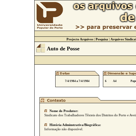
Projecto Arquivos
|
Pesquisa
|
Arquivos Sindicai
Auto de Posse
7/4/1984 a 7/4/1984
6
A4
Pape
Nome do Produtor:
Sindicato dos Trabalhadores Têxteis dos Distritos do Porto e Avei
História Adminstrativa/Biográfica:
Informação não disponível.