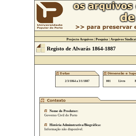
Projecto Arquivos
|
Pesquisa
|
Arquivos Sindicai
Registo de Alvarás 1864-1887
2/3/1864 a 3/1/1887
001
Livro
Nome do Produtor:
Governo Civil do Porto
História Adminstrativa/Biográfica:
Informação não disponível.