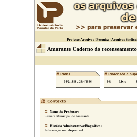
Projecto Arquivos
|
Pesquisa
|
Arquivos Sindicai
Amarante Caderno do recenseamento p
04/2/1886 a 28/4/1886
001
Livro
Nome do Produtor:
Câmara Municipal de Amarante
História Adminstrativa/Biográfica:
Informação não disponível.