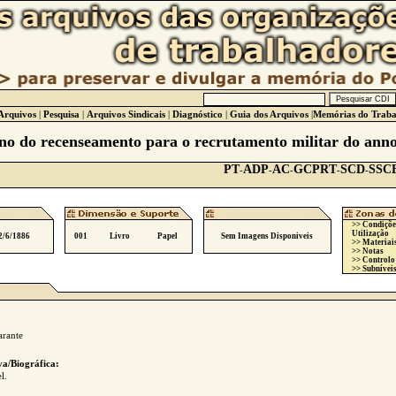
Arquivos
|
Pesquisa
|
Arquivos Sindicais
|
Diagnóstico
|
Guia dos Arquivos
|
Memórias do Traba
no do recenseamento para o recrutamento militar do anno
PT
ADP
AC
GCPRT
SCD
SSC
-
-
-
-
-
>> Condiçõe
Utilização
2/6/1886
001
Livro
Papel
Sem Imagens Disponiveis
>> Materiai
>> Notas
>> Controlo
>> Subníveis
rante
va/Biográfica:
l.