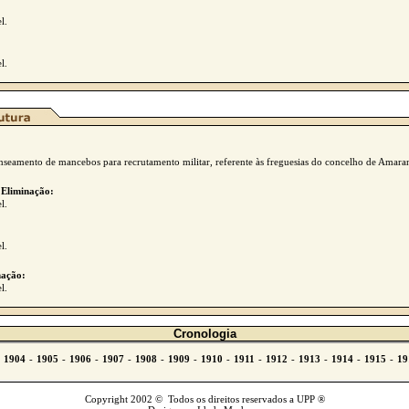
l.
l.
nseamento de mancebos para recrutamento militar, referente às freguesias do concelho de Amaran
 Eliminação:
l.
l.
ação:
l.
Cronologia
Copyright 2002 © Todos os direitos reservados a UPP ®