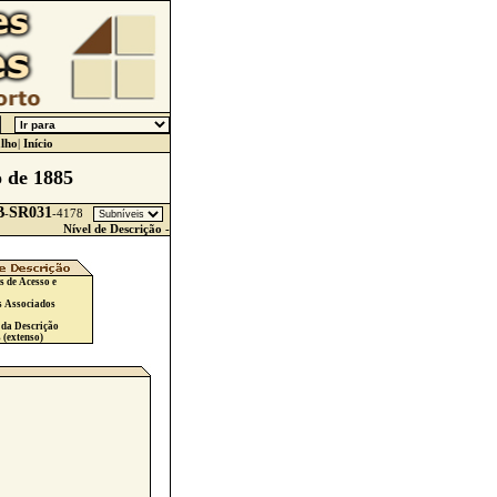
lho
|
Início
 de 1885
B
SR031
-
-
4178
Nível de Descrição -
s de Acesso e
s Associados
 da Descrição
 (extenso)