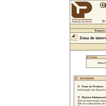
Projecto 
Zona de inter
1976 a 1
Nome do Produtor:
Informação não disponíve
História Adminstrati
Área de intervenção situ
Não há conhecimento de t