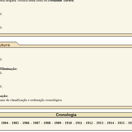
pela Brigada Técnica desta zona foi
Fernando Távora
.
l.
l.
l.
 Eliminação:
l.
l.
ação:
ano de classificação e ordenação cronológica.
Cronologia