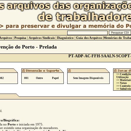
Arquivos
|
Pesquisa
|
Arquivos Sindicais
|
Diagnóstico
|
Guia dos Arquivos
|
Memórias do Traba
venção do Porto - Prelada
PT
ADP
AC
FFH
SAALN
SCOPT
-
-
-
-
-
-
>> Condiçõe
Utilização
982
001
Outro
Papel
Sem Imagens Disponiveis
>> Materiai
>> Notas
>> Controlo
>> Subníveis
l.
va/Biográfica:
ada no
Porto
e iniciada em 1975.
er existido uma organização de moradores.