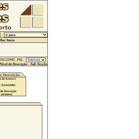
lho
|
Início
SSCZIPRT_PRL
Nível de Descrição -
Sub-Secção
s de Acesso e
s Associados
 da Descrição
 (extenso)