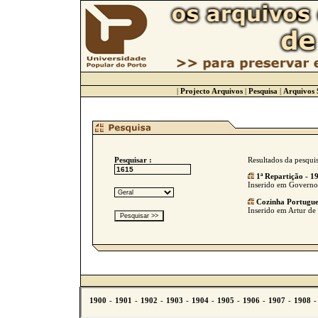
|
Projecto Arquivos
|
Pesquisa
|
Arquivos 
Pesquisar :
Resultados da pesqui
1ª Repartição - 1
Inserido em Governo C
Cozinha Portugue
Inserido em Artur de 