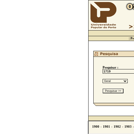
|
Pr
Pesquisar :