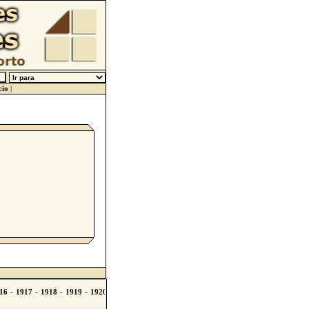
cio
|