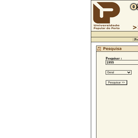
|
Pr
Pesquisar :