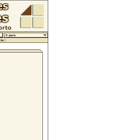
cio
|