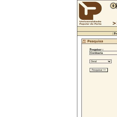
|
Pr
Pesquisar :