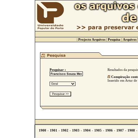
|
Projecto Arquivos
|
Pesquisa
|
Arquivos 
Pesquisar :
Resultados da pesqui
Conspiração contr
Inserido em Artur de 