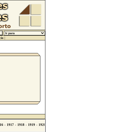
cio
|