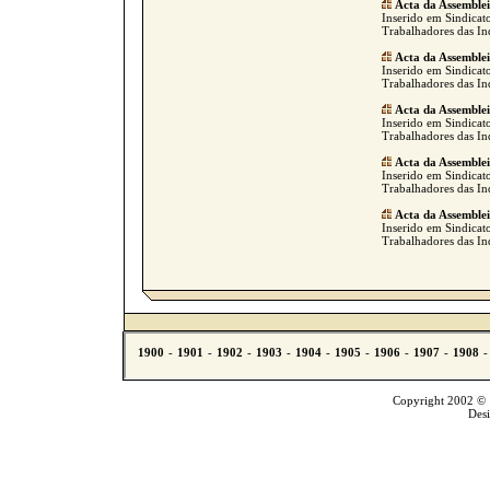
Acta da Assemble
Inserido em Sindicato
Trabalhadores das Ind
Acta da Assemble
Inserido em Sindicato
Trabalhadores das Ind
Acta da Assemble
Inserido em Sindicato
Trabalhadores das Ind
Acta da Assemble
Inserido em Sindicato
Trabalhadores das Ind
Acta da Assemble
Inserido em Sindicato
Trabalhadores das Ind
Copyright 2002 © T
Des