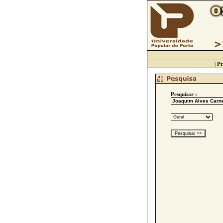
|
Pr
Pesquisar :