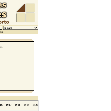
cio
|
as.