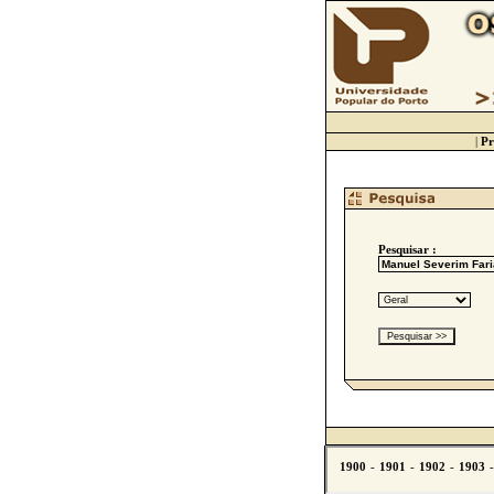
|
Pr
Pesquisar :