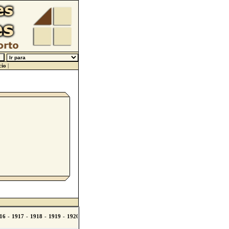
cio
|