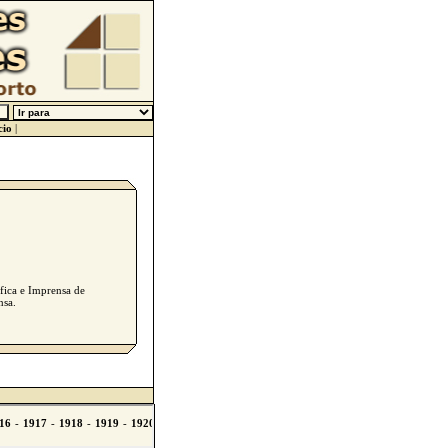
cio
|
áfica e Imprensa de
nsa.