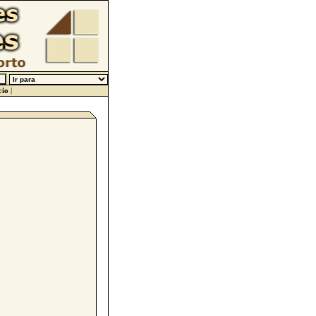
cio
|