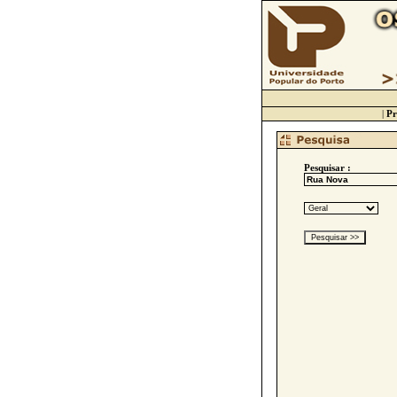
|
Pr
Pesquisar :