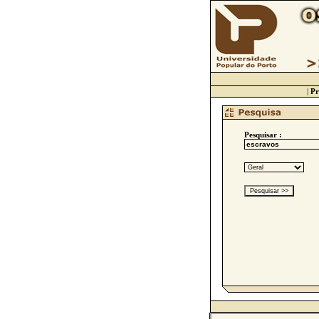
|
Pr
Pesquisar :