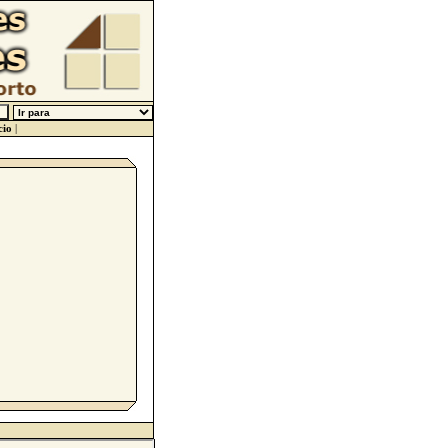
cio
|