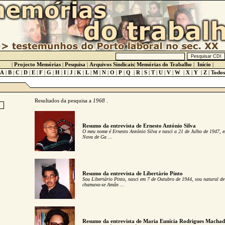
|
Projecto Memórias
|
Pesquisa
|
Arquivos Sindicais
|
Memórias do Trabalho
|
Início
|
A
|
B
|
C
|
D
|
E
|
F
|
G
|
H
|
I
|
J
|
K
|
L
|
M
|
N
|
O
|
P
|
Q
|
R
|
S
|
T
|
U
|
V
|
W
|
X
|
Y
|
Z
|
Todos
Resultados da pesquisa a
1968
.
Resumo da entrevista de Ernesto António Silva
O meu nome é Ernesto António Silva e nasci a 21 de Julho de 1947, 
Nova de Ga ...
Resumo da entrevista de Libertário Pinto
Sou Libertário Pinto, nasci em 7 de Outubro de 1944, sou natural d
chamava-se Amân ...
Resumo da entrevista de Maria Eunícia Rodrigues Machad