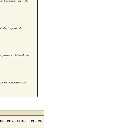
 em Matosinhos em 1928.
bida, freguesia de
, pertence a Miranda do
, e neste momento sou