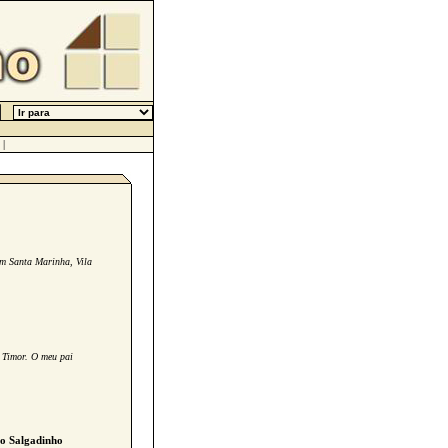
|
em Santa Marinha, Vila
e Timor. O meu pai
o Salgadinho