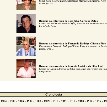
O meu nome é Maria Eunícia Rodrigues Machado Salgadinho. Nasci
O meu pai era ...
Resumo da entrevista de José Silva Cardoso Órfão
Chamo-me José Silva Cardoso Órfão, nasci na Rua Mocidade da Arrá
Lordelo do Ouro, ...
Resumo da entrevista de Fernando Rodrigo Oliveira Pino
Eu chamo-me Fernando Rodrigo Oliveira Pino, sou natural de Sendim
Douro. O m ...
Resumo da entrevista de António Américo da Silva Leal
Chamo-me António Américo da Silva Leal, nasci em Penafiel em 1952
dirigente do ...
Cronologia