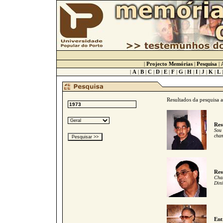
|
Projecto Memórias
|
Pesquisa
|
|
A
|
B
|
C
|
D
|
E
|
F
|
G
|
H
|
I
|
J
|
K
|
L
Resultados da pesquisa 
Res
Sou 
cham
Res
Cham
Dini
Ent