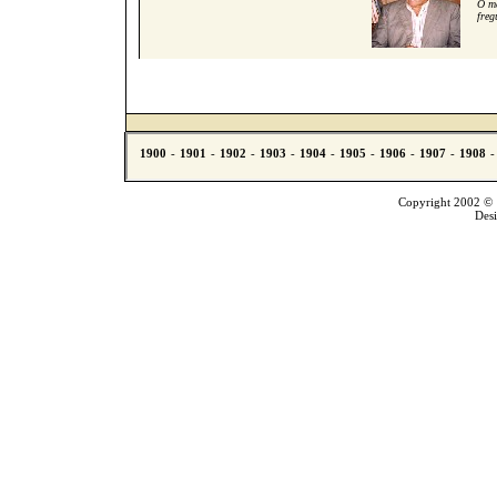
O me
freg
Copyright 2002 © T
Des