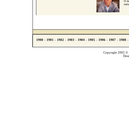
O me
natu
Copyright 2002 © T
Des