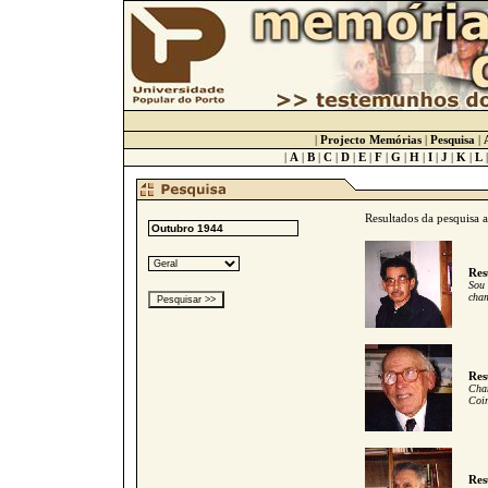
|
Projecto Memórias
|
Pesquisa
|
|
A
|
B
|
C
|
D
|
E
|
F
|
G
|
H
|
I
|
J
|
K
|
L
Resultados da pesquisa 
Res
Sou 
cham
Res
Cham
Coim
Res